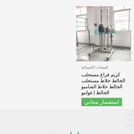
المعدات الكيميائية
كريم فراغ مستحلب
الخالط خلاط مستحلب
الخالط خلاط الشامبو
الخالط | غوانيو
استفسار مجاني