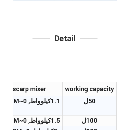
Detail
scarp mixer
working capacity
50ل
1.1كيلوواط, 0
~63RPM
3
100ل
1.5كيلوواط, 0
~65RPM