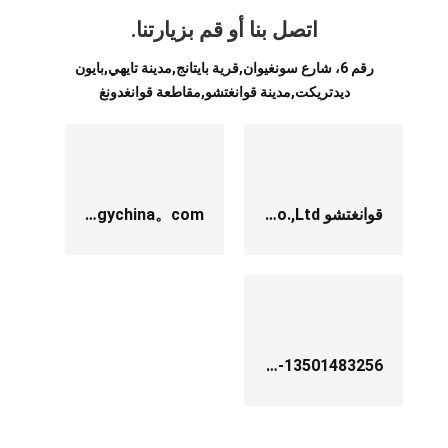
اتصل بنا أو قم بزيارتنا.
رقم 6، شارع سونغيوان,قرية بايتانج,مدينة تايهي,بايون
ديدتريكت,مدينة قوانغتشو,مقاطعة قوانغدونغ
قوانغتشو Guanyu Machinery Co.,Ltd
com
。
salesd@gzgychina
0086-13501483256