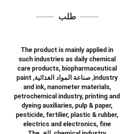
طلب
The product is mainly applied in
such industries as daily chemical
care products
,
biopharmaceutical
industry
, صناعة المواد الغذائية,
paint
and ink
,
nanometer materials
,
petrochemical industry
,
printing and
dyeing auxiliaries
,
pulp
&
paper
,
pesticide
,
fertilier
,
plastic
&
rubber
,
electrics and electronics
,
fine
chemical industry
, إلخ.
The