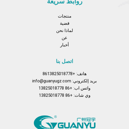
روابط سريعة
منتجات
قضية
لماذا نحن
عن
أخبار
اتصل بنا
هاتف: +8613825018778
بريد إلكتروني:
info@guanyugz.com
واتس اب: +86 13825018778
وي شات: +86 13825018778
يسبوك
موقع YouTube
تيك توك
بينتريست
نعرفكم