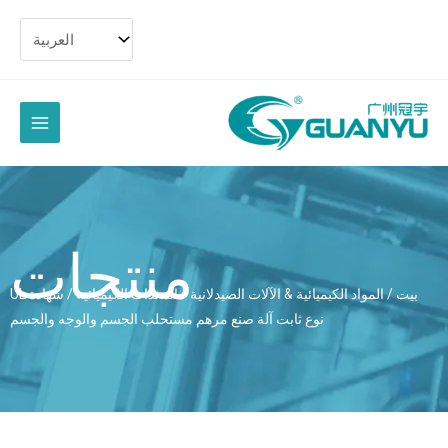
تخط
الى
المح
القائمة
الرئيسية
منتجات
بيت
/
المواد الكيميائية & الآلات الصيدلانية
/
المعدات الكيميائية
/ شهادة UL
نوع ثابت آلة صنع مرهم مستحلب الجسم والوجه والجسم