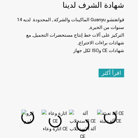
شهادة الشرف لدينا
قوانغتشو Guanyu الماكينات والشركة., المحدودة. لديه 14
سنوات من الخبرة,
التركيز على آلات خط إنتاج مستحضرات التجميل, مع
شهادات براءات الاختراع,
شهادات CE وISO لكل جهاز
اقرأ أكثر
آلة تعبئة CE
ايزو
آلة الاستحلاب
اثارة وعاء CE
CE