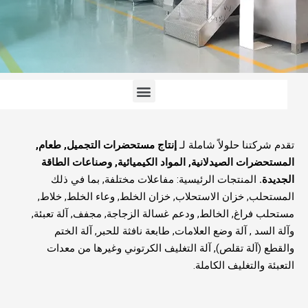
قائمة
طعام
تقدم شركتنا حلولاً شاملة لـ
إنتاج مستحضرات التجميل, طعام,
المستحضرات الصيدلانية, المواد الكيميائية, وصناعات الطاقة
الجديدة.
المنتجات الرئيسية: مفاعلات مختلفة, بما في ذلك
المستحلب, خزان الاستحلاب, خزان الخلط, وعاء الخلط, خلاط,
مستحلب فراغ, الخالط, ودعم غسالة الزجاجة, مجفف, آلة تعبئة,
وآلة السد , آلة وضع العلامات, طابعة نافثة للحبر, آلة الختم
والقطع (آلة تقلص), آلة التغليف الكرتوني وغيرها من معدات
التعبئة والتغليف الكاملة.