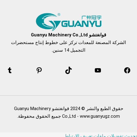
فيسبوك
موقع YouTube
تيك توك
بينتريست
نعرف
قوانغتشو Guanyu Machinery Co.,Ltd
الشركة المصنعة للمعدات تركز على خطوط إنتاج مستحضرات
التجميل 14 سنين.
حقوق الطبع والنشر © 2024 قوانغتشو Guanyu Machinery
Co.,Ltd - www.guanyugz.com جميع الحقوق محفوظة.
تحديث تفضيلات ملفات تعريف الارتباط