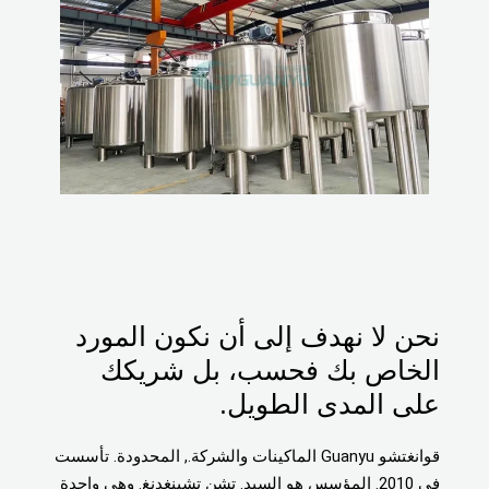
نحن لا نهدف إلى أن نكون المورد
الخاص بك فحسب، بل شريكك
على المدى الطويل.
قوانغتشو Guanyu الماكينات والشركة., المحدودة. تأسست
في 2010. المؤسس هو السيد. تشن تشينغدنغ. وهي واحدة