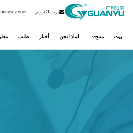
خطى
لى
بريد إلكتروني:
丨
guanyugz.com
لمحتوى
بيت
منتج
لماذا نحن
أخبار
طلب
معلو