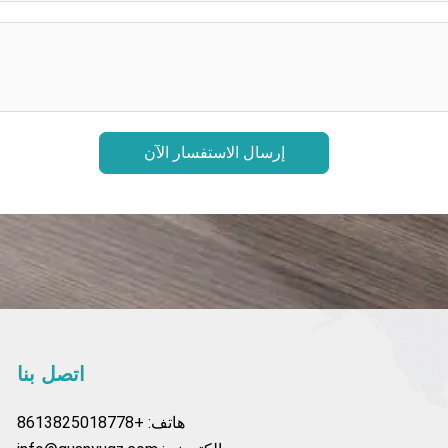
إرسال الاستفسار الآن
فيسبوك
موقع
تيك
بينتريست
اتصل بنا
YouTube
توك
هاتف: +8613825018778