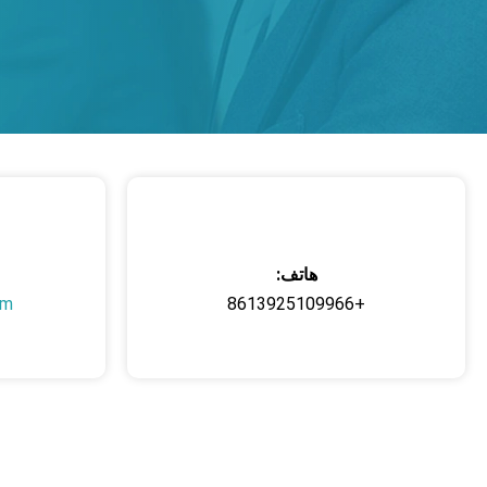
هاتف:
om
+8613925109966