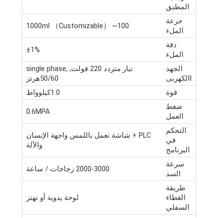
المطبق
جرعة
~ 1000ml （Customizable）
100
الملء
دقة
±1%
الملء
الجهد
تيار متردد 220 فولت,
,
single phase
االكهربى
50/60هرتز
قوة
1.0كيلوواط
ضغط
0.6MPA
العمل
التحكم
PLC + شاشة تعمل باللمس واجهة الإنسان
في
والآلة
البرنامج
سرعة
2000-3000 زجاجات / ساعة
السد
طريقة
الغطاء
لوحة يدوية أو تهتز
السفلي