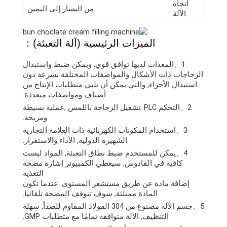
اتجاه
من اليسار إلى اليمين
الآلة
الميزات الرئيسية (آلة التعبئة)：
1、المعدات لديها توافق قوي, ويمكن ضبط واستبدال
الزجاجات ذات الأشكال والمواصفات المختلفة بسرعة دون
استبدال الأجزاء, والتي يمكن أن تلبي متطلبات الإنتاج من
أصناف ومواصفات متعددة.
2、التحكم PLC ,تشغيل الزجاجة باللمس ,عملية بسيطة
ومريحة.
3、استخدام المكونات الكهربائية ذات العلامة التجارية
الشهيرة الدولية, الأداء والاستقرار.
4、يمكن للمستخدم ضبط نطاق التعبئة, المواد ليست
كافية في القادوس, سيعطي الكمبيوتر إشارة مضخة
التغذية
إضافة مادة عن طريق مستشعر المستوى. عندما تكون
المادة ممتلئة, سوف تتوقف المضخة تلقائيا.
5、جسم الآلة مصنوع من 304 الفولاذ المقاوم للصدأ, سهلة
التنظيف, الآلة متوافقة تمامًا مع متطلبات GMP.