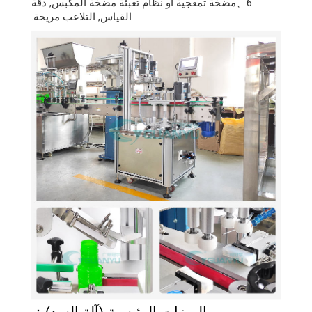
6、مضخة تمعجية أو نظام تعبئة مضخة المكبس, دقة
القياس, التلاعب مريحة.
الميزات الرئيسية (آلة السد)：