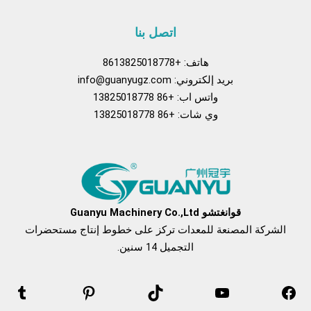
اتصل بنا
هاتف: +8613825018778
بريد إلكتروني:
info@guanyugz.com
واتس اب: +86 13825018778
وي شات: +86 13825018778
يسبوك
موقع YouTube
تيك توك
بينتريست
نعرفكم
قوانغتشو Guanyu Machinery Co.,Ltd
الشركة المصنعة للمعدات تركز على خطوط إنتاج مستحضرات
التجميل 14 سنين.