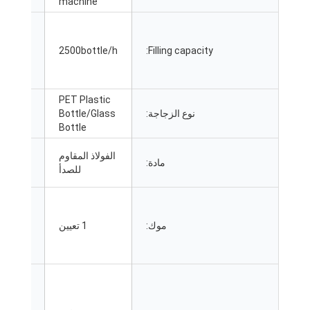
machine
Filling capacity
:
bottle/h
2500
الاستخدام:
PET Plastic
نوع الزجاجة:
Bottle/Glass
وظيفة:
Bottle
الفولاذ المقاوم
Filling
مادة:
للصدأ
material
:
بعد خدمة
موك:
1 تعيين
الضمان:
خدمة ما