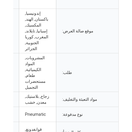
إندونيسيا,
باكستان, الهند,
المكسيك,
موقع صالة العرض:
إسبانيا, تايلاند,
حالة:
المغرب, كوريا
الجنوبية,
الجزائر
المشروبات,
المواد
الكيميائية,
نوع
طلب:
طعام,
التغليف:
مستحضرات
التجميل
زجاج, بلاستيك,
الصف
مواد التعبئة والتغليف:
معدن, خشب
التلقائي:
الجهد
نوع مدفوعة:
Pneumatic
االكهربى:
اسم
قوانغدونغ,