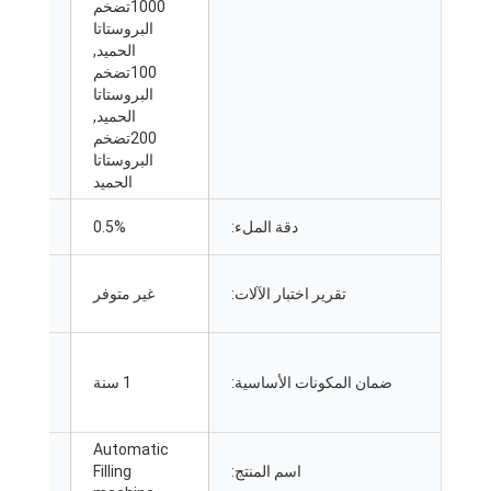
1000تضخم
البروستاتا
الحميد,
100تضخم
البروستاتا
الحميد,
200تضخم
البروستاتا
الحميد
نوع
دقة الملء:
0.5%
التسويق:
فيديو
تقرير اختبار الآلات:
غير متوفر
التفتيش
الصادر:
المكونات
ضمان المكونات الأساسية:
1 سنة
الأساسية:
Automatic
أنواع
اسم المنتج:
Filling
المعالجة: