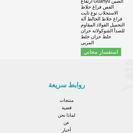
الصين Guanyu ارتفاع
القص فراغ خلاط
الاستحلاب نوع ثابت
فراغ خلاط الخالط آلة
التجميل الفولاذ المقاوم
للصدأ الشوكولاته خزان
خلط خزان خلط
المربى
استفسار مجاني
روابط سريعة
منتجات
قضية
لماذا نحن
عن
أخبار