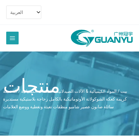
تخط
الى
المح
القائمة
الرئيسية
منتجات
بيت
/
المواد الكيميائية & الآلات الصيدلانية
/
المعدات الكيميائية
/ آلة تعبئة
كريمة كعكة الشوكولاتة الأوتوماتيكية بالكامل زجاجة بلاستيكية مستديرة
سائلة صابون عصير شامبو منظفات تعبئة وتغطية ووضع العلامات