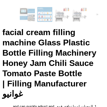
facial cream filling
machine Glass Plastic
Bottle Filling Machinery
Honey Jam Chili Sauce
Tomato Paste Bottle
|
Filling Manufacturer
غوانيو
1. المعدات لديها توافق قوي,
and can quickly adjust and