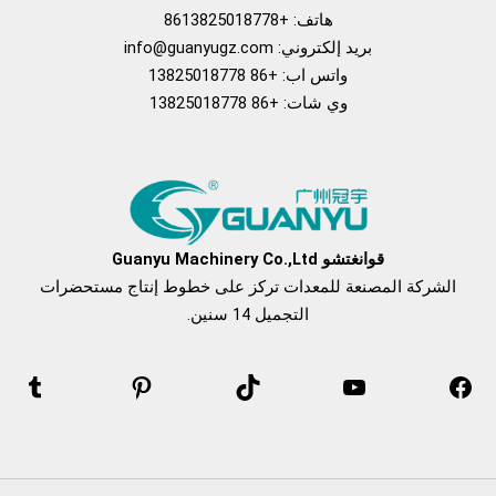
هاتف: +8613825018778
بريد إلكتروني:
info@guanyugz.com
واتس اب: +86 13825018778
وي شات: +86 13825018778
يسبوك
موقع YouTube
تيك توك
بينتريست
نعرفكم
قوانغتشو Guanyu Machinery Co.,Ltd
الشركة المصنعة للمعدات تركز على خطوط إنتاج مستحضرات
التجميل 14 سنين.