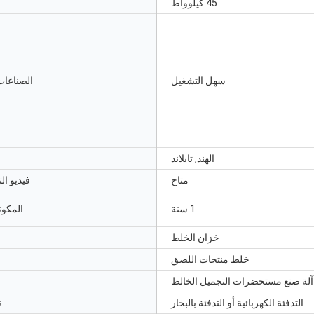
45 كيلوواط
سهل التشغيل
الصناعات
الهند, تايلاند
متاح
فيديو ال
1 سنة
المكون
خزان الخلط
خلط منتجات اللصق
آلة صنع مستحضرات التجميل الخالط
التدفئة الكهربائية أو التدفئة بالبخار
ن