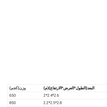
البعد(الطول*العرض*الارتفاع)(م)
وزن(كجم)
650
2.6*2.4*2
850
2.8*2.5*2.2