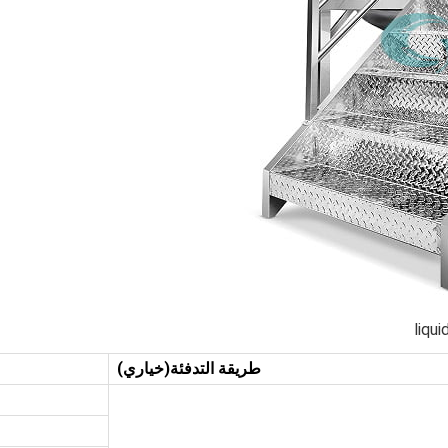
liqu
طريقة التدفئة(خياري)