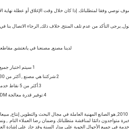
نوصي وفقا لمتطلباتك. إذا كان خلال وقت الإغلاق أو عطلة نهاية الأسبوع, ا
لدينا مصنع, مصنعنا في يانغتشو, مقاطع
1.سيتم اختبار جميع المنتجات قبل الشحن, وسيتم نقل مقاطع الفيديو للعملاء للفحص.
2.شركتنا هي مصنع , أكثر من 30 عاما من الخبرة في الصناعة, وبأسعار تفضيلية وخدمات احترافية.
3.أكثر من 5 نقاط خدمة ما بعد البيع الدولية, توفير خدمات التثبيت والتشغيل وقفة واحدة.
4.توفير قدرة معالجة OEM ODM قوية ,مع فريق تصميم قوي للغاية لتلبية احتياجات العملاء.
قوانغتشو Guanyu الماكينات والشركة., المحدودة., أنشئت في 2010, هو الصانع المهنية العاملة في 
برة متواجدون دائمًا لمناقشة متطلباتك وضمان رضا العملاء التام. , ون
دم فريق خدمة العملاء المحترف على مدار 7*24 ساعة خدمة في جميع الأحوال الجوية على مدار السنة و