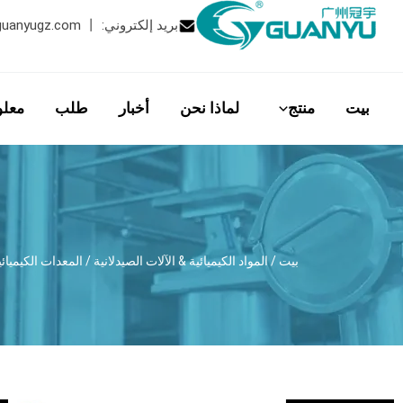
بريد إلكتروني:
丨
guanyugz.com
بيت
منتج
لماذا نحن
أخبار
طلب
معلو
بيت
/
المواد الكيميائية & الآلات الصيدلانية
/
المعدات الكيميائي