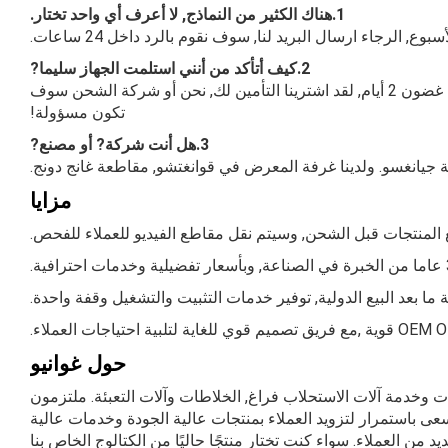
1.هناك الكثير من النماذج, لا أعرف أي واحد تختار.
لرجاء ارسال البريد لنا, سوف نقوم بالرد داخل 24 ساعات.
2.كيف أتأكد من أنني استلمت الجهاز سليما?
في البداية , الحزمة لدينا هي القياسية للشحن, قبل تسجيل الدخول, يرجى التأكد من عدم تلف المنتج, خلاف ذلك, الرجاء الاتصال بنا في غضون 2 أيام, لقد اشترينا التأمين لك, نحن أو شركة الشحن سوف
تكون مسؤولة!
3.هل أنت شركة? أو مصنع?
ة جيانغسو. ولدينا غرفة المعرض في قوانغتشو, مقاطعة غانج دونج.
مزايا
حول غوانيو
مجال البحث والتطوير, إنتاج, مبيعات وخدمة آلات الاستحلاب فراغ, الخلاطات وآلات التعبئة. ملتزمون
سعى باستمرار لتزويد العملاء بمنتجات عالية الجودة وخدمات عالية
قد حاز على إشادة العديد من العملاء. سواء كنت تختار منتجًا حاليًا من الكتالوج الخاص بنا