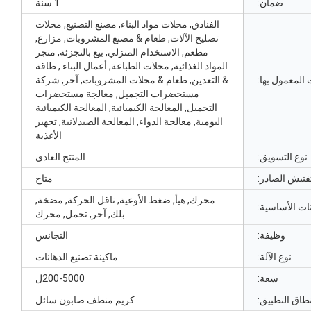
ضمان:
1 سنة
الفنادق, محلات مواد البناء, مصنع التصنيع, محلات
تصليح الآلات, طعام & مصنع المشروبات, مزارع,
مطعم, الاستخدام المنزلي, بيع بالتجزئة, متجر
المواد الغذائية, محلات الطباعة, أعمال البناء , طاقة
 المعمول بها:
& التعدين, طعام & محلات المشروبات, آخر, شركة
مستحضرات التجميل, معالجة مستحضرات
التجميل, المعالجة الكيميائية, المعالجة الكيميائية
اليومية, معالجة الدواء, المعالجة الصيدلانية, تجهيز
الأغذية
نوع التسويق:
المنتج العادي
تفتيش الصادر:
متاح
محرك, هيأ, ضغط الأوعية, ناقل الحركة, مضخة,
ات الأساسية:
بلك, آخر, تحمل, محرك
وظيفة:
التجانس
نوع الآلة:
ماكينة تصنيع الدهانات
سعة:
200-5000ل
طاق التطبيق:
كريم منظف صابون سائل