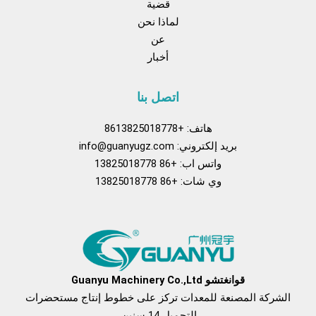
قضية
لماذا نحن
عن
أخبار
اتصل بنا
هاتف: +8613825018778
بريد إلكتروني:
info@guanyugz.com
واتس اب: +86 13825018778
وي شات: +86 13825018778
يسبوك
موقع YouTube
تيك توك
بينتريست
نعرفكم
قوانغتشو Guanyu Machinery Co.,Ltd
الشركة المصنعة للمعدات تركز على خطوط إنتاج مستحضرات
التجميل 14 سنين.