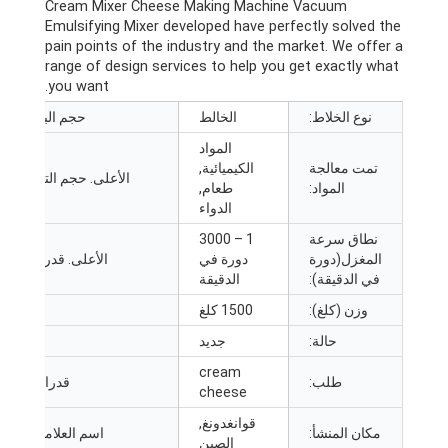
Cream Mixer Cheese Making Machine Vacuum
Emulsifying Mixer developed have perfectly solved the
pain points of the industry and the market
.
We offer a
range of design services to help you get exactly what
.
you want
نوع الخلاط:
الخالط
حجم البرميل (ل):
المواد
تمت معالجة
الكيميائية,
الأعلى. حجم التحميل (ل):
المواد:
طعام,
الدواء
نطاق سرعة
1 – 3000
المغزل(دورة
دورة في
الأعلى. قدرة التحميل:
في الدقيقة):
الدقيقة
وزن (كلغ):
1500 كلغ
مادة:
حالة:
جديد
نوع المنتج:
cream
طلب:
قدرات إضافية:
cheese
قوانغدونغ,
مكان المنشأ:
اسم العلامة التجارية:
الصين