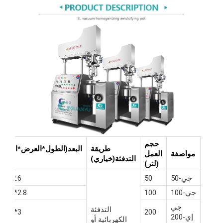
حجم
طريقة
البعد(الطول*العرض*الارتفاع)
مواصفة
العمل
التدفئة(خياري)
(م)
(لتر)
جي-50
50
2.6*2.4*2
جي-100
100
2.8*2.5*2.2
جي
التدفئة
3*2.8*2.3
200
إي-200
الكهربائية أو