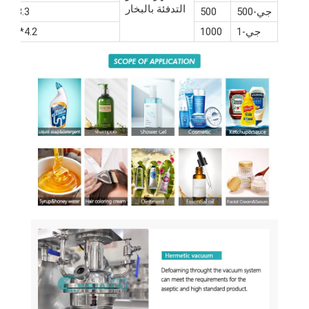
التدفئة بالبخار
جي-500
500
3.3*3*2.5
جي-1
1000
4.2*3.5*3.8