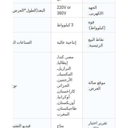
الجهد
V or
220
البعد(الطول*العرض*الارتفاع):
االكهربى:
380V
قوة
3 كيلوواط
ضمان:
(كيلوواط):
نقاط البيع
إنتاجية عالية
الصناعات المعمول بها:
الرئيسية:
مصر, كندا,
إيطاليا,
البرازيل,
المكسيك,
الأرجنتين,
موقع صالة
الجزائر,
نوع التسويق:
العرض:
كازاخستان,
أوكرانيا,
أوزبكستان,
طاجيكستان,
المغرب
تقرير اختبار
متاح
فيديو التفتيش الصادر: