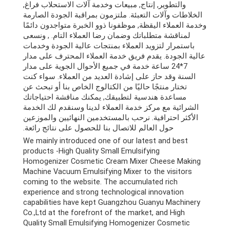
والتطوير, إنتاج, مبيعات وخدمة آلات الاستحلاب فراغ,
الخلاطات وآلات التعبئة. ملتزمون بمراقبة الجودة الصارمة
وخدمة العملاء اليقظة, موظفونا ذوو الخبرة متواجدون دائمًا
لمناقشة متطلباتك وضمان رضا العملاء التام. , ونسعى
باستمرار لتزويد العملاء بمنتجات عالية الجودة وخدمات
عالية الجودة. يقدم فريق خدمة العملاء المحترف على مدار
7*24 ساعة خدمة في جميع الأحوال الجوية على مدار
السنة وقد حاز على إشادة العديد من العملاء. سواء كنت
تختار منتجًا حاليًا من الكتالوج الخاص بنا أو تبحث عن
مساعدة هندسية لتطبيقك, يمكنك مناقشة احتياجاتك
الشرائية مع مركز خدمة العملاء لدينا وسنقدم لك الخدمة
الأكثر احترافية. نرحب بالمستخدمين النهائيين والموزعين
حول العالم للاتصال بنا للحصول على نتائج رائعة.
We mainly introduced one of our latest and best
products -High Quality Small Emulsifying
Homogenizer Cosmetic Cream Mixer Cheese Making
Machine Vacuum Emulsifying Mixer to the visitors
coming to the website
.
The accumulated rich
experience and strong technological innovation
capabilities have kept Guangzhou Guanyu Machinery
Co.,Ltd at the forefront of the market
,
and High
Quality Small Emulsifying Homogenizer Cosmetic