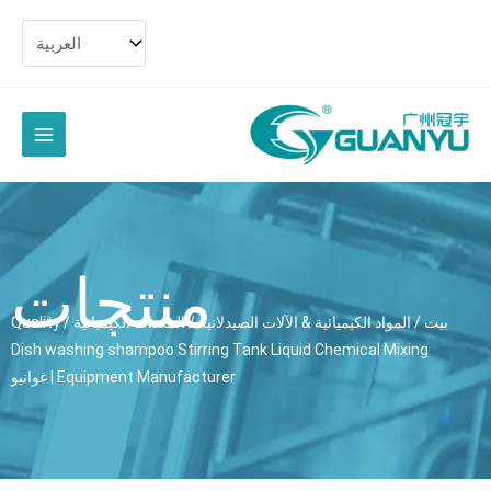
تخط
الى
المح
القائمة
الرئيسية
منتجات
بيت
/
المواد الكيميائية & الآلات الصيدلانية
/
المعدات الكيميائية
/
Quality
Dish washing shampoo Stirring Tank Liquid Chemical Mixing
Equipment Manufacturer
| غوانيو