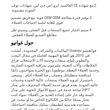
2.مع شهادة CE العالمية, ايزو, اس جي اس, شهادات توف,
الجودة مضمونة.
3.توفير قدرة معالجة OEM ODM قوية ,مع فريق تصميم
قوي للغاية لتلبية احتياجات العملاء.
4.سيتم اختبار جميع المنتجات قبل الشحن, وسيتم نقل
مقاطع الفيديو للعملاء للفحص.
حول غوانيو
قوانغتشو Guanyu الماكينات والشركة., المحدودة., أنشئت
في 2010, هو الصانع المهنية العاملة في مجال البحث
والتطوير, إنتاج, مبيعات وخدمة آلات الاستحلاب فراغ,
الخلاطات وآلات التعبئة. ملتزمون بمراقبة الجودة الصارمة
وخدمة العملاء اليقظة, موظفونا ذوو الخبرة متواجدون دائمًا
لمناقشة متطلباتك وضمان رضا العملاء التام. , ونسعى
باستمرار لتزويد العملاء بمنتجات عالية الجودة وخدمات
عالية الجودة. يقدم فريق خدمة العملاء المحترف على مدار
7*24 ساعة خدمة في جميع الأحوال الجوية على مدار
السنة وقد حاز على إشادة العديد من العملاء. سواء كنت
تختار منتجًا حاليًا من الكتالوج الخاص بنا أو تبحث عن
مساعدة هندسية لتطبيقك, يمكنك مناقشة احتياجاتك
الشرائية مع مركز خدمة العملاء لدينا وسنقدم لك الخدمة