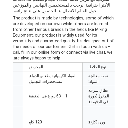
الأكثر احترافية. نرحب بالمستخدمين النهائيين والموزعين
حول العالم للاتصال بنا للحصول على نتائج رائعة.
The product is made by technologies
,
some of which
are developed on our own while others are learned
from other famous brands.In the fields like Mixing
Equipment
,
our product is widely used for its
versatility and guaranteed quality
.
It’s designed out of
the needs of our customers
.
Get in touch with us
–
call
,
fill in our online form or connect via live chat
,
we
.
are always happy to help
نوع الخلاط:
المحرض
حج
تمت معالجة
المواد الكيميائية, طعام, الدواء,
الأعلى. حج
المواد:
مستحضرات التجميل
نطاق سرعة
المغزل(دورة
1 – 63 دورة في الدقيقة
الأعلى
في الدقيقة):
وزن (كلغ):
120 كلغ