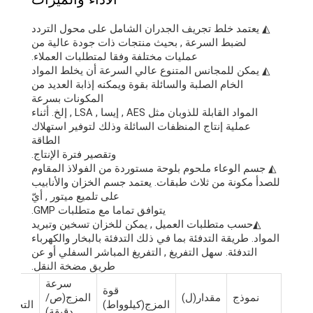
◭ يعتمد خلط تجريف الجدران الشامل على محول التردد
لضبط السرعة , بحيث منتجات ذات جودة عالية من
عمليات مختلفة وفقا لمتطلبات العملاء.
◭ يمكن للمجانس المتنوع عالي السرعة أن يخلط المواد
الخام الصلبة والسائلة بقوة ويمكنه إذابة العديد من
المكونات بسرعة
المواد القابلة للذوبان مثل AES , إيسا , LSA , إلخ. أثناء
عملية إنتاج المنظفات السائلة وذلك لتوفير استهلاك
الطاقة
وتقصير فترة الإنتاج.
◭ جسم الوعاء ملحوم بلوحة مستوردة من الفولاذ المقاوم
للصدأ مكونة من ثلاث طبقات. يعتمد جسم الخزان والأنابيب
على تلميع ميتور , أيّ
يتوافق تماما مع متطلبات GMP.
◭حسب متطلبات العميل , يمكن للخزان تسخين وتبريد
المواد. طريقة التدفئة بما في ذلك التدفئة بالبخار والكهرباء
التدفئة. سهل التفريغ , التفريغ المباشر السفلي أو عن
طريق مضخة النقل.
سرعة
قوة
نموذج
مقدار(ل)
المزج(ص/
المزج(كيلوواط)
التجانس(كيل
دقيقة)