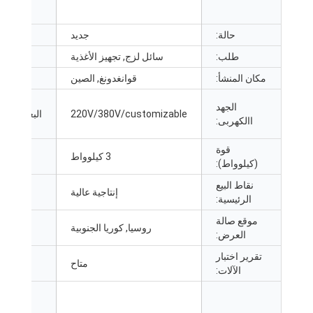
حالة:
جديد
طلب:
سائل لزج, تجهيز الأغذية
مكان المنشأ:
قوانغدونغ, الصين
اسم ال
الجهد
V/380V/customizable
220
البعد(الطول*ال
االكهربى:
قوة
3 كيلوواط
(كيلوواط):
نقاط البيع
إنتاجية عالية
الصناعا
الرئيسية:
موقع صالة
روسيا, كوريا الجنوبية
العرض:
تقرير اختبار
متاح
فيديو 
الآلات: