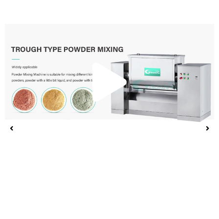
Repr
el
vide