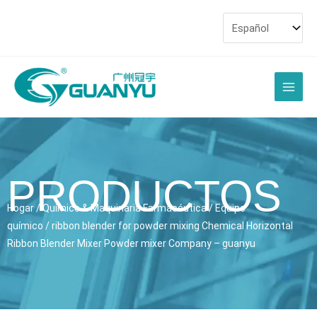
saltar
al
contenido
Men
princi
PRODUCTOS
Hogar
/
Químico & Maquinaria Farmacéutica
/
Equipo
químico
/
ribbon blender for powder mixing Chemical Horizontal
Ribbon Blender Mixer Powder mixer Company
– guanyu