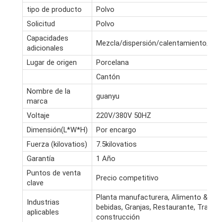
tipo de producto
Polvo
Solicitud
Polvo
Capacidades
Mezcla/dispersión/calentamiento/enf
adicionales
Lugar de origen
Porcelana
Cantón
Nombre de la
guanyu
marca
Voltaje
220V/380V 50HZ
Dimensión(L*W*H)
Por encargo
Fuerza (kilovatios)
7.5kilovatios
Garantía
1 Año
Puntos de venta
Precio competitivo
clave
Planta manufacturera, Alimento & Fáb
Industrias
bebidas, Granjas, Restaurante, Trabaj
aplicables
construcción