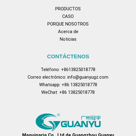
PRODUCTOS
CASO
PORQUE NOSOTROS
Acerca de
Noticias
CONTÁCTENOS
Teléfono: +8613825018778
Correo electrónico:
info@guanyugz.com
Whatsapp: +86 13825018778
WeChat: +86 13825018778
Facebook
YouTube
Tik Tok
Pinterest
tum
Maquinaria Co., Ltd de Guangzhou Guanyu