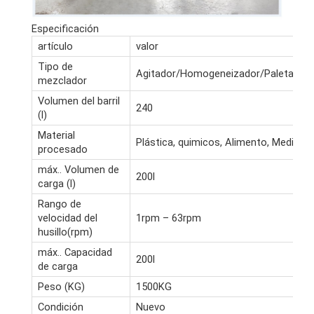
Especificación
artículo
valor
Tipo de
Agitador/Homogeneizador/Paleta/Me
mezclador
Volumen del barril
240
(l)
Material
Plástica, quimicos, Alimento, Medica
procesado
máx.. Volumen de
200l
carga (l)
Rango de
velocidad del
1rpm – 63rpm
husillo(rpm)
máx.. Capacidad
200l
de carga
Peso (KG)
1500KG
Condición
Nuevo