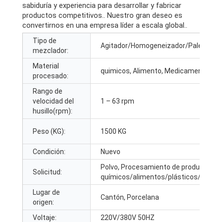
sabiduría y experiencia para desarrollar y fabricar
productos competitivos.. Nuestro gran deseo es
convertirnos en una empresa líder a escala global..
Tipo de
Agitador/Homogeneizador/Paleta/Me
mezclador:
Material
quimicos, Alimento, Medicamento
procesado:
Rango de
velocidad del
1 – 63 rpm
husillo(rpm):
Peso (KG):
1500 KG
Condición:
Nuevo
Polvo, Procesamiento de productos
Solicitud:
químicos/alimentos/plásticos/medi
Lugar de
Cantón, Porcelana
origen:
Voltaje:
220V/380V 50HZ