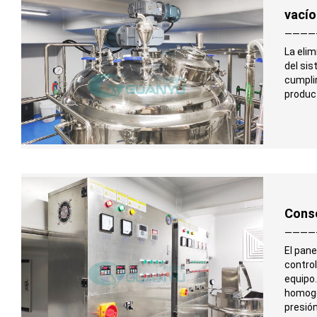
vacío
————
La eli
del si
cumplir
product
Cons
————
El pane
control
equipo
homoge
presión