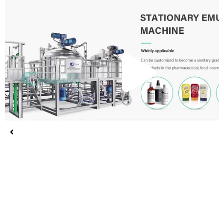
Re
el
vid