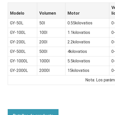
V
Modelo
Volumen
Motor
l
GY-50L
50l
0.55kilovatios
0
GY-100L
100l
1.1kilovatios
0
GY-200L
200l
2.2kilovatios
0
GY-500L
500l
4kilovatios
0
GY-1000L
1000l
5.5kilovatios
0
GY-2000L
2000l
15kilovatios
0
Nota: Los paráme