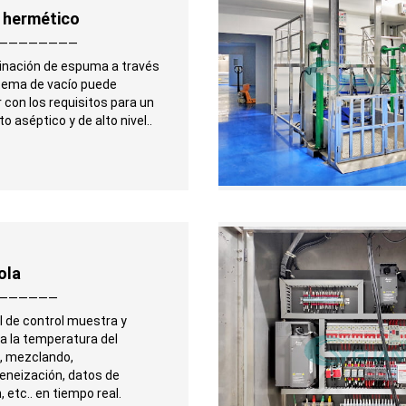
 hermético
————————
minación de espuma a través
stema de vacío puede
 con los requisitos para un
o aséptico y de alto nivel..
ola
——————
l de control muestra y
a la temperatura del
., mezclando,
neización, datos de
, etc.. en tiempo real.