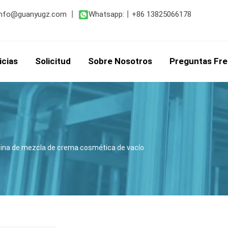
info@guanyugz.com
丨
Whatsapp:
丨
+86 13825066178
icias
Solicitud
Sobre Nosotros
Preguntas Fr
ina de mezcla de crema cosmética de vacío