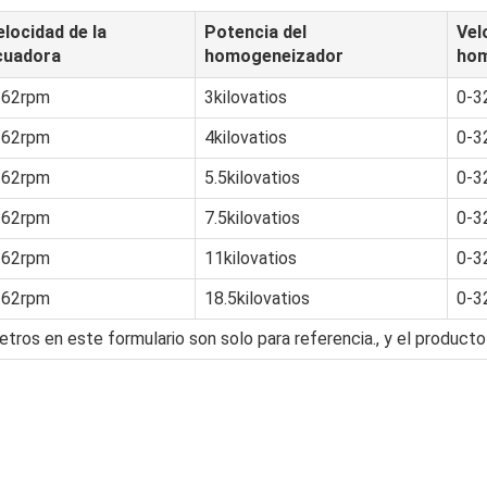
elocidad de la
Potencia del
Vel
icuadora
homogeneizador
hom
-62rpm
3kilovatios
0-3
-62rpm
4kilovatios
0-3
-62rpm
5.5kilovatios
0-3
-62rpm
7.5kilovatios
0-3
-62rpm
11kilovatios
0-3
-62rpm
18.5kilovatios
0-3
tros en este formulario son solo para referencia., y el producto