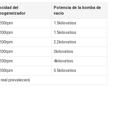
ocidad del
Potencia de la bomba de
ogeneizador
vacío
200rpm
1.5kilovatios
200rpm
1.5kilovatios
200rpm
2.2kilovatios
200rpm
3kilovatios
200rpm
4kilovatios
200rpm
5.5kilovatios
 real prevalecerá