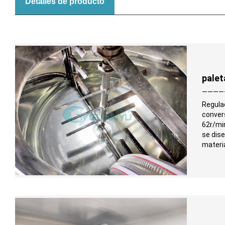
Detalles de producto
palet
————
Regula
conver
62r/min
se dis
materi