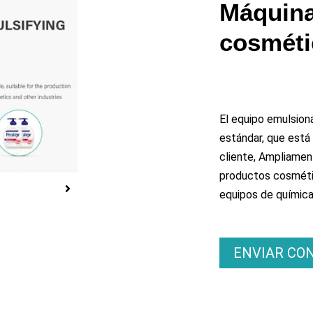
produce
Máquina
cosméti
eo
El equipo emulsion
estándar, que está
cliente, Ampliament
productos cosmétic
equipos de química 
ENVIAR CO