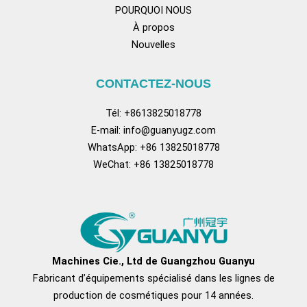
POURQUOI NOUS
À propos
Nouvelles
CONTACTEZ-NOUS
Tél: +8613825018778
E-mail:
info@guanyugz.com
WhatsApp: +86 13825018778
WeChat: +86 13825018778
Facebook
YouTube
Tik Tok
Pinterest
Tum
Machines Cie., Ltd de Guangzhou Guanyu
Fabricant d’équipements spécialisé dans les lignes de
production de cosmétiques pour 14 années.