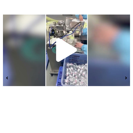
Lire
la
vidé