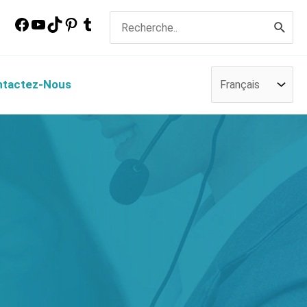
Facebook
YouTube
Tik
Pinterest
Tumblr
Rechercher:
Tok
ntactez-Nous