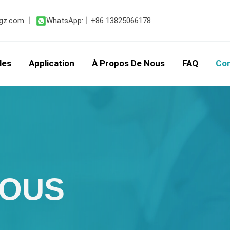
gz.com
丨
WhatsApp:
丨
+86 13825066178
les
Application
À Propos De Nous
FAQ
Co
NOUS