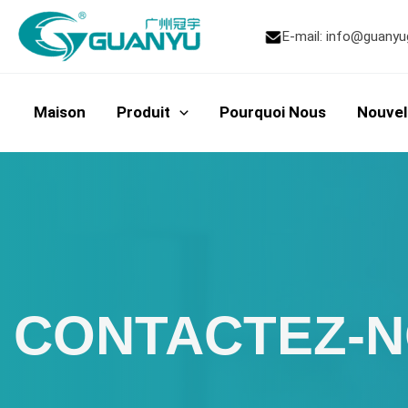
Passer
au
E-mail:
info@guanyu
contenu
Maison
Produit
Pourquoi Nous
Nouvel
CONTACTEZ-