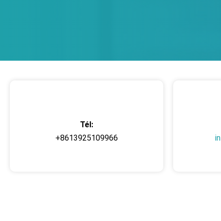
Tél:
+8613925109966
i