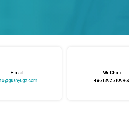
E-mail:
WeChat:
nfo@guanyugz.com
+861392510996