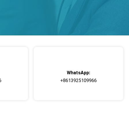
WhatsApp:
6
+8613925109966