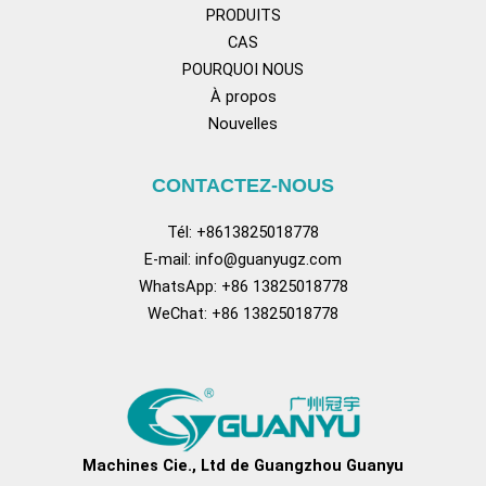
PRODUITS
CAS
POURQUOI NOUS
À propos
Nouvelles
CONTACTEZ-NOUS
Tél: +8613825018778
E-mail:
info@guanyugz.com
WhatsApp: +86 13825018778
WeChat: +86 13825018778
Facebook
YouTube
Tik Tok
Pinterest
Tum
Machines Cie., Ltd de Guangzhou Guanyu