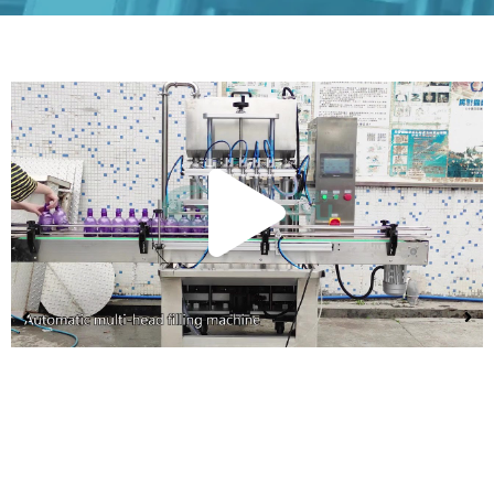
Lire
la
vidé