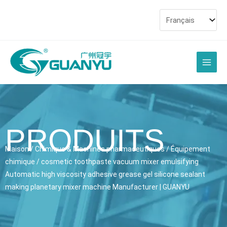
Passer
au
contenu
Men
Joue
PRODUITS
Maison
/
Chimique & Machines pharmaceutiques
/
Équipement
chimique
/
cosmetic toothpaste vacuum mixer emulsifying
Automatic high viscosity adhesive grease gel silicone sealant
making planetary mixer machine Manufacturer
| GUANYU