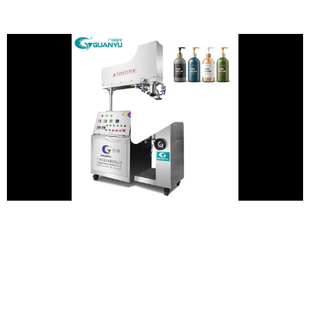
Lire
la
vidé