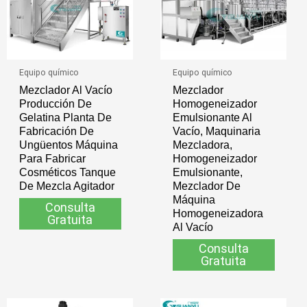
Equipo químico
Equipo químico
Mezclador Al Vacío
Mezclador
Producción De
Homogeneizador
Gelatina Planta De
Emulsionante Al
Fabricación De
Vacío, Maquinaria
Ungüentos Máquina
Mezcladora,
Para Fabricar
Homogeneizador
Cosméticos Tanque
Emulsionante,
De Mezcla Agitador
Mezclador De
Máquina
Consulta
Homogeneizadora
Gratuita
Al Vacío
Consulta
Gratuita