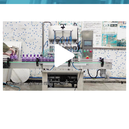
Repr
el
vide