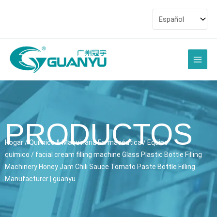
saltar
al
contenido
Men
princi
PRODUCTOS
Hogar
/
Químico & Maquinaria Farmacéutica
/
Equipo
químico
/
facial cream filling machine Glass Plastic Bottle Filling
Machinery Honey Jam Chili Sauce Tomato Paste Bottle Filling
Manufacturer
| guanyu