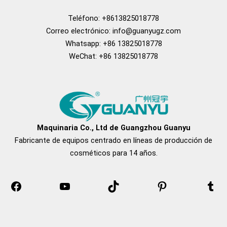
Teléfono: +8613825018778
Correo electrónico:
info@guanyugz.com
Whatsapp: +86 13825018778
WeChat: +86 13825018778
Facebook
YouTube
Tik Tok
Pinterest
tum
Maquinaria Co., Ltd de Guangzhou Guanyu
Fabricante de equipos centrado en líneas de producción de
cosméticos para 14 años.