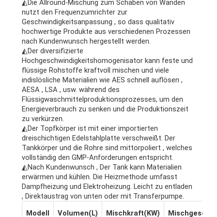
◭Die Allround-Mischung zum Schaben von Wänden
nutzt den Frequenzumrichter zur
Geschwindigkeitsanpassung , so dass qualitativ
hochwertige Produkte aus verschiedenen Prozessen
nach Kundenwunsch hergestellt werden.
◭Der diversifizierte
Hochgeschwindigkeitshomogenisator kann feste und
flüssige Rohstoffe kraftvoll mischen und viele
indislösliche Materialien wie AES schnell auflösen ,
AESA , LSA , usw. während des
Flüssigwaschmittelproduktionsprozesses, um den
Energieverbrauch zu senken und die Produktionszeit
zu verkürzen.
◭Der Topfkörper ist mit einer importierten
dreischichtigen Edelstahlplatte verschweißt. Der
Tankkörper und die Rohre sind mittorpoliert , welches
vollständig den GMP-Anforderungen entspricht.
◭Nach Kundenwunsch , Der Tank kann Materialien
erwärmen und kühlen. Die Heizmethode umfasst
Dampfheizung und Elektroheizung. Leicht zu entladen
, Direktaustrag von unten oder mit Transferpumpe.
Modell
Volumen(L)
Mischkraft(KW)
Mischgeschwi