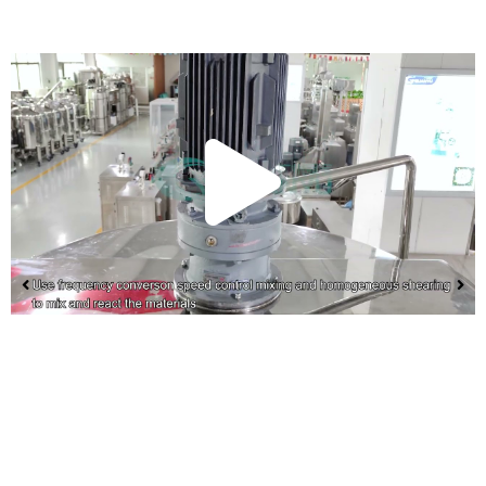
Vide
absp