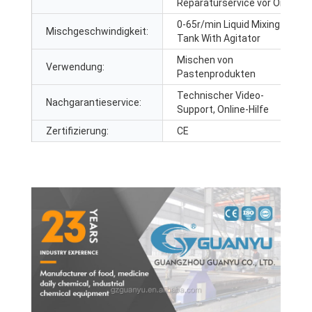
Reparaturservice vor Ort
0-65
r/min Liquid Mixing
Mischgeschwindigkeit:
Tank With Agitator
Mischen von
Verwendung:
Pastenprodukten
Technischer Video-
Nachgarantieservice:
Support, Online-Hilfe
Zertifizierung:
CE