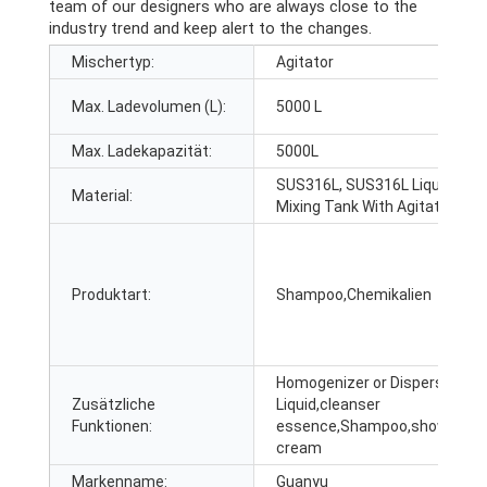
team of our designers who are always close to the
industry trend and keep alert to the changes
.
Mischertyp:
Agitator
Max. Ladevolumen (L):
5000 L
Max. Ladekapazität:
5000L
SUS316L,
SUS316L Liquid
Material:
Mixing Tank With Agitator
Produktart:
Shampoo,Chemikalien
Homogenizer or Disperser
Zusätzliche
Liquid
,
cleanser
Funktionen:
essence
,Shampoo,
shower
cream
Markenname:
Guanyu