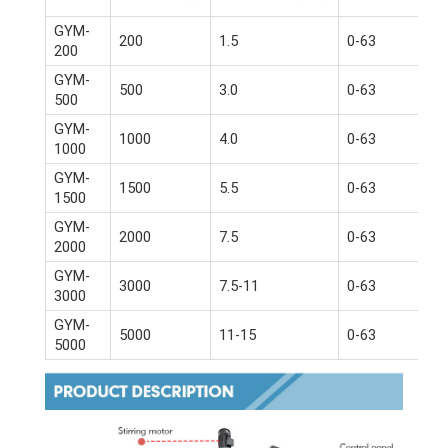
GYM-
200
1.5
0-63
200
GYM-
500
3.0
0-63
500
GYM-
1000
4.0
0-63
1000
GYM-
1500
5.5
0-63
1500
GYM-
2000
7.5
0-63
2000
GYM-
3000
7.5-11
0-63
3000
GYM-
5000
11-15
0-63
5000