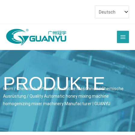
Zum
Inhalt
springen
Haup
PRODUKTE
Heim
/
Chemisch & Pharmazeutische Maschinen
/
Chemische
Ausrüstung
/
Quality Automatic honey mixing machine
homogenizing mixer machinery Manufacturer
| GUANYU