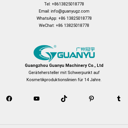
Tel: +8613825018778
Email:
info@guanyugz.com
WhatsApp: +86 13825018778
WeChat: +86 13825018778
Facebook
Youtube
Tick
Pinterest
Tu
Tack
Guangzhou Guanyu Machinery Co., Ltd
Gerätehersteller mit Schwerpunkt auf
Kosmetikproduktionslinien für 14 Jahre.