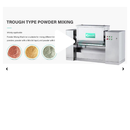
播
放
视
频