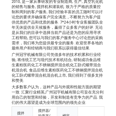
2010, 是一家从事研发的专业制造商, 生产, 真空乳化机
的销售与服务, 搅拌机和灌装机. 致力于严格的质量控
制和周到的客户服务, 我们经验丰富的员工随时可以讨
论您的要求并确保客户完全满意. , 不断努力为客户提
供优质的产品和优质的服务. 7*24小时专业客服团队全
年无休提供全天候服务，赢得了众多客户的好评. 无论
是从我们的目录中选择当前产品还是为您的应用寻求
工程帮助, 您可以与我们的客户服务中心讨论您的采购
需求，我们将为您提供最专业的服务. 欢迎世界各地的
最终用户和经销商与我们联系以获得最佳结果.
广州冠宇机械有限公司凭借多年的技术积累和行业经
验, 将传统工艺与现代技术有机结合, 研制成功食品维
生素粉医药化工不锈钢搅拌混合机化工卧式螺带混合
机混合机. 食品后维生素粉医药化工不锈钢搅拌混合机
化工卧式螺带混合机混合机上市, 我们得到了很多支持
和赞美.
大多数客户认为，这种产品与外观和性能方面的期望
一致. 汇聚行业精英,广州冠宇机械有限公司旨在充分利
用自己的智慧和经验，开发和制造有竞争力的产品. 我
们的伟大愿望是成为全球范围内的领先企业.
搅拌器/
搅拌
均质器/
桶容