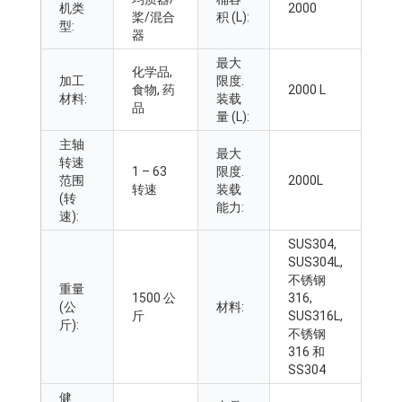
机类
2000
桨/混合
积 (L):
型:
器
最大
化学品,
加工
限度.
食物, 药
2000 L
材料:
装载
品
量 (L):
主轴
最大
转速
1 – 63
限度.
范围
2000L
转速
装载
(转
能力:
速):
SUS304,
SUS304L,
不锈钢
重量
1500 公
316,
(公
材料:
斤
SUS316L,
斤):
不锈钢
316 和
SS304
健