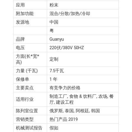
应用
粉末
附加功能
混合/分散/加热/冷却
发源地
中国
粤
品牌
Guanyu
电压
220伏/380V 50HZ
方面(长*宽*
定制
高)
力量 (千瓦)
7.5千瓦
保修单
1 年
主要卖点
有竞争力的价格
制造工厂, 食物 & 饮料厂, 农场, 餐
适用行业
厅, 建设工程
陈列室位置
俄罗斯, 泰国, 阿根廷, 韩国
营销类型
热门产品 2019
机械测试报告
假如