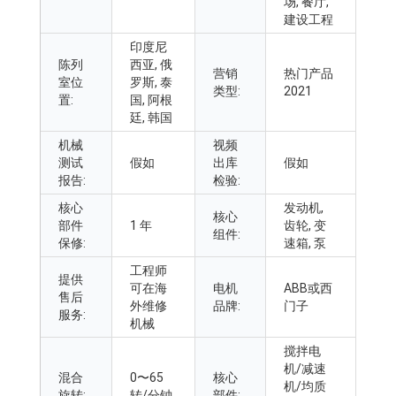
场, 餐厅,
建设工程
印度尼
陈列
西亚, 俄
营销
热门产品
室位
罗斯, 泰
类型:
2021
置:
国, 阿根
廷, 韩国
机械
视频
测试
假如
出库
假如
报告:
检验:
核心
发动机,
核心
部件
1 年
齿轮, 变
组件:
保修:
速箱, 泵
工程师
提供
可在海
电机
ABB或西
售后
外维修
品牌:
门子
服务:
机械
搅拌电
机/减速
混合
0〜65
核心
机/均质
旋转:
转/分钟
部件: