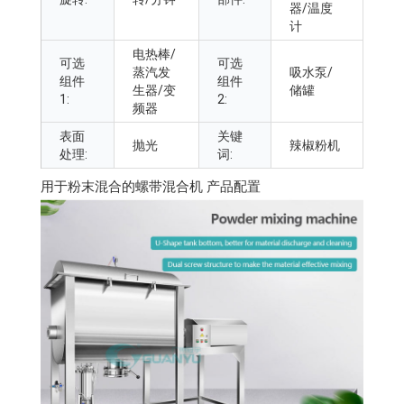
器/温度
计
电热棒/
可选
可选
蒸汽发
吸水泵/
组件
组件
生器/变
储罐
1:
2:
频器
表面
关键
抛光
辣椒粉机
处理:
词:
用于粉末混合的螺带混合机 产品配置