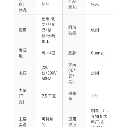
产品
康）
新的
粉末
类别:
状况:
粉末, 化
学品/食
附加
应用:
品/塑
铣削
功能:
料/医药
加工
发源
粤, 中国
品牌:
Guanyu
地:
方面
220
(长*
电压:
伏/380V
定制
宽*
50HZ
高):
力量
保修
(千
7.5 千瓦
1 年
单:
瓦):
制造工厂,
食物 & 饮
主要
可持续
适用
料厂, 农
卖点:
的
行业: