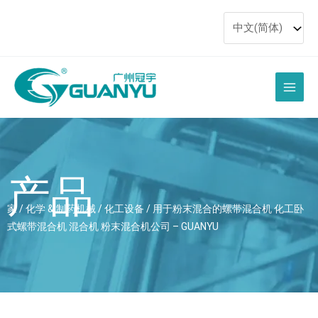
跳
至
内
容
主
菜
单
产品
家
/
化学 & 制药机械
/
化工设备
/ 用于粉末混合的螺带混合机 化工卧
式螺带混合机 混合机 粉末混合机公司 – GUANYU