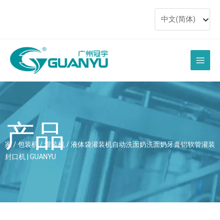
跳
至
内
容
主
菜
单
产品
家
/
包装机
/
灌装机
/ 液体袋灌装机自动洗面奶洗面奶牙膏铝软管灌装
封口机 | GUANYU