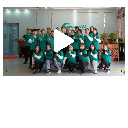
播
放
视
频