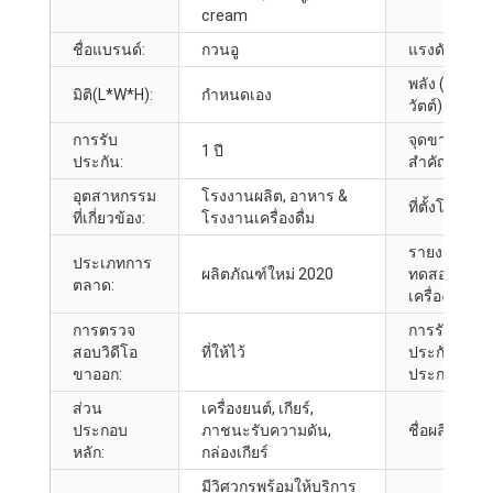
cream
ชื่อแบรนด์:
กวนอู
แรงดันไฟฟ้า
พลัง (กิโล
มิติ(L*W*H):
กำหนดเอง
วัตต์):
การรับ
จุดขายที่
1 ปี
ประกัน:
สำคัญ:
อุตสาหกรรม
โรงงานผลิต, อาหาร &
ที่ตั้งโชว์รูม:
ที่เกี่ยวข้อง:
โรงงานเครื่องดื่ม
รายงานการ
ประเภทการ
ผลิตภัณฑ์ใหม่ 2020
ทดสอบ
ตลาด:
เครื่องจักร:
การตรวจ
การรับ
สอบวิดีโอ
ที่ให้ไว้
ประกันส่วน
ขาออก:
ประกอบหลัก
ส่วน
เครื่องยนต์, เกียร์,
ประกอบ
ภาชนะรับความดัน,
ชื่อผลิตภัณฑ์
หลัก:
กล่องเกียร์
มีวิศวกรพร้อมให้บริการ