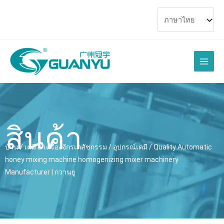
ข้าม
ไป
ที่
เนื้อหา
เมนู
หลัก
สินค้า
บ้าน
/
เคมี & เครื่องจักรเภสัชกรรม
/
อุปกรณ์เคมี
/
Quality Automatic
honey mixing machine homogenizing mixer machinery
Manufacturer
| กวานยู