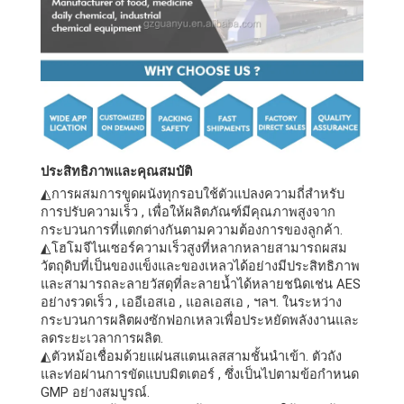
ประสิทธิภาพและคุณสมบัติ
◭การผสมการขูดผนังทุกรอบใช้ตัวแปลงความถี่สำหรับ
การปรับความเร็ว , เพื่อให้ผลิตภัณฑ์มีคุณภาพสูงจาก
กระบวนการที่แตกต่างกันตามความต้องการของลูกค้า.
◭โฮโมจีไนเซอร์ความเร็วสูงที่หลากหลายสามารถผสม
วัตถุดิบที่เป็นของแข็งและของเหลวได้อย่างมีประสิทธิภาพ
และสามารถละลายวัสดุที่ละลายน้ำได้หลายชนิดเช่น AES
อย่างรวดเร็ว , เออีเอสเอ , แอลเอสเอ , ฯลฯ. ในระหว่าง
กระบวนการผลิตผงซักฟอกเหลวเพื่อประหยัดพลังงานและ
ลดระยะเวลาการผลิต.
◭ตัวหม้อเชื่อมด้วยแผ่นสแตนเลสสามชั้นนำเข้า. ตัวถัง
และท่อผ่านการขัดแบบมิตเตอร์ , ซึ่งเป็นไปตามข้อกำหนด
GMP อย่างสมบูรณ์.