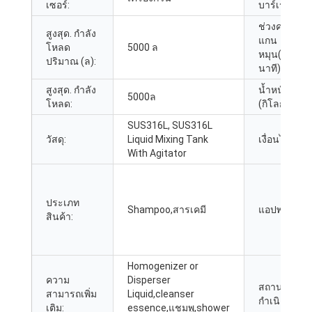
เซอร์:
บาร์เรล (ล):
ช่วงความเร็
สูงสุด. กำลัง
แกน
โหลด
5000 ล
หมุน(รอบต่อ
ปริมาณ (ล):
นาที):
สูงสุด. กำลัง
น้ำหนัก
5000ล
โหลด:
(กิโลกรัม):
SUS316L,
SUS316L
วัสดุ:
Liquid Mixing Tank
เงื่อนไข:
With Agitator
ประเภท
Shampoo
,สารเคมี
แอปพลิเคชัน
สินค้า:
Homogenizer or
ความ
Disperser
สถานที่
สามารถเพิ่ม
Liquid
,
cleanser
กำเนิด:
เติม:
essence
,แชมพู,
shower