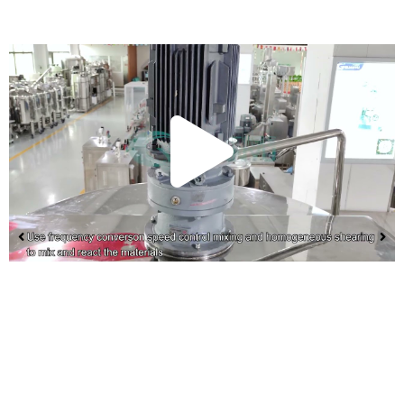
เล่น
วีดีโ