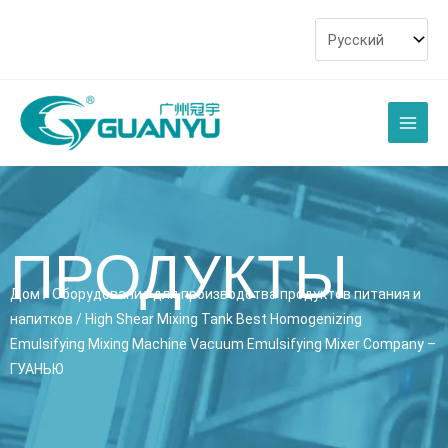
перейти
к
содержанию
Глав
мен
ПРОДУКТЫ
Дом
/
Оборудование для производства продуктов питания и
напитков
/
High Shear Mixing Tank Best Homogenizing
Emulsifying Mixing Machine Vacuum Emulsifying Mixer Company
–
ГУАНЬЮ