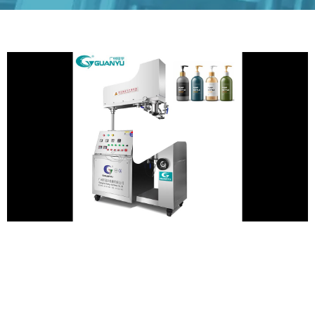
Прои
виде