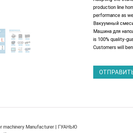
production line ho
performance as w
Вакуумный смеси
Машина для напол
is
100%
quality-gua
Customers will bene
ОТПРАВИТЬ
er machinery Manufacturer
| ГУАНЬЮ