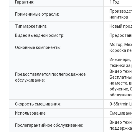
Гарантия:
1 Год
Производст
Применимые отрасли:
напитков
Тип маркетинга:
Новый прод
Видео выездной осмотр:
Предостав
Мотор, Мех
Основные компоненты:
Коробка п
Инженеры,
техники за
Видео техн
Предоставляется послепродажное
Бесплатные
обслуживание:
на месте, 
обучение, 
обслужива
Скорость смешивания:
0-65
r/min L
Использование:
Смешивани
Видео техн
Послегарантийное обслуживание:
поддержка