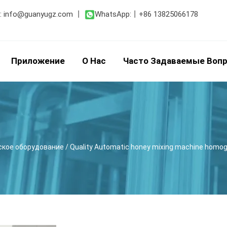
:
info@guanyugz.com
丨
WhatsApp:
丨
+86 13825066178
Приложение
О Нас
Часто Задаваемые Воп
ское оборудование
/
Quality Automatic honey mixing machine homog