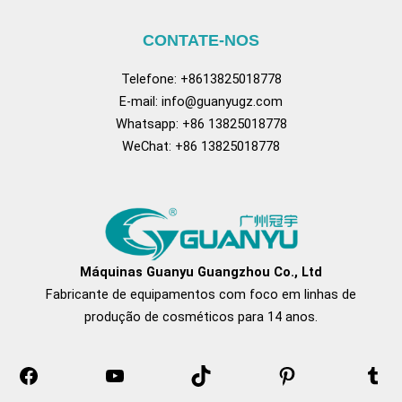
CONTATE-NOS
Telefone: +8613825018778
E-mail:
info@guanyugz.com
Whatsapp: +86 13825018778
WeChat: +86 13825018778
Facebook
YouTube
TikTok
Pinterest
Tum
Máquinas Guanyu Guangzhou Co., Ltd
Fabricante de equipamentos com foco em linhas de
produção de cosméticos para 14 anos.