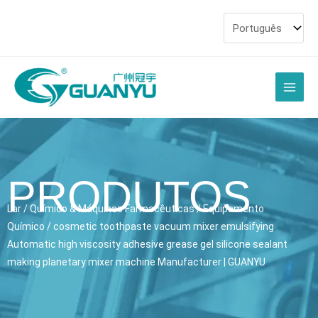
Ir
para
o
conteúdo
Men
princi
PRODUTOS
Lar
/
Químico & Máquinas Farmacêuticas
/
Equipamento
Químico
/
cosmetic toothpaste vacuum mixer emulsifying
Automatic high viscosity adhesive grease gel silicone sealant
making planetary mixer machine Manufacturer
| GUANYU