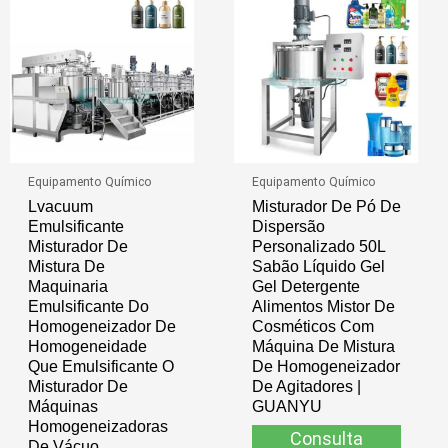
Equipamento Químico
Equipamento Químico
Lvacuum
Misturador De Pó De
Emulsificante
Dispersão
Misturador De
Personalizado 50L
Mistura De
Sabão Líquido Gel
Maquinaria
Gel Detergente
Emulsificante Do
Alimentos Mistor De
Homogeneizador De
Cosméticos Com
Homogeneidade
Máquina De Mistura
Que Emulsificante O
De Homogeneizador
Misturador De
De Agitadores |
Máquinas
GUANYU
Homogeneizadoras
Consulta
De Vácuo