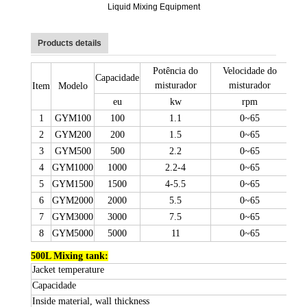
Liquid Mixing Equipment
Products details
Potência do
Velocidade do
Capacidade
misturador
misturador
h
Item
Modelo
eu
kw
rpm
1
GYM100
100
1.1
0
~65
2
GYM200
200
1.5
0
~65
3
GYM500
500
2.2
0
~65
4
GYM1000
1000
2.2-4
0
~65
5
GYM1500
1500
4-5.5
0
~65
6
GYM2000
2000
5.5
0
~65
7
GYM3000
3000
7.5
0
~65
8
GYM5000
5000
11
0
~65
500
L Mixing tank
:
Jacket temperature
≤1
Capacidade
50
Inside material
,
wall thickness
SU