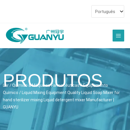
Ir
para
o
conteúdo
Men
princi
PRODUTOS
Lar
/
Químico & Máquinas Farmacêuticas
/
Equipamento
Químico
/
Liquid Mixing Equipment Quality Liquid Soap Mixer for
hand sterilizer mixing Liquid detergent mixer Manufacturer
|
GUANYU