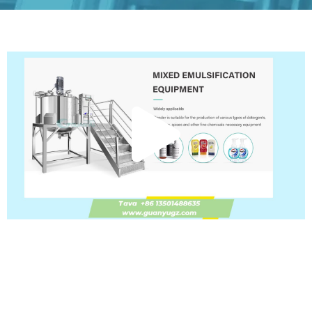
Repr
víde