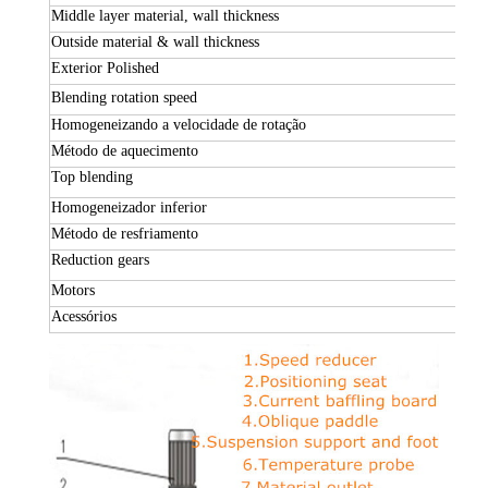
Middle layer material
,
wall thickness
SU
Outside material
&
wall thickness
SS
Exterior Polished
30
0-
B
lending rotation speed
Homogeneizando a velocidade de rotação
30
Método de aquecimento
Aq
Top blending
S
c
Homogeneizador inferior
Hi
Método de resfriamento
Us
Reduction gears
S
p
Motors
Si
Acessórios
Te