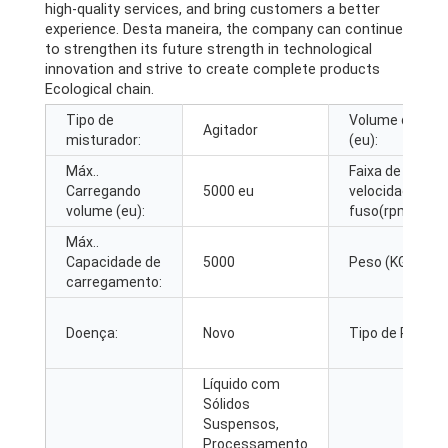
high-quality services
,
and bring customers a better
experience
. Desta maneira,
the company can continue
to strengthen its future strength in technological
innovation and strive to create complete products
Ecological chain
.
Tipo de
Volume do barri
Agitador
misturador:
(eu):
Máx..
Faixa de
Carregando
5000 eu
velocidade do
volume (eu):
fuso(rpm):
Máx..
Capacidade de
5000
Peso (KG):
carregamento:
Doença:
Novo
Tipo de Produt
Líquido com
Sólidos
Suspensos,
Processamento