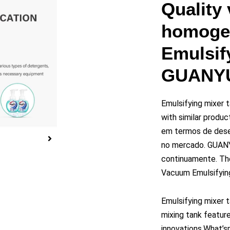
roduzir
Quality
homoge
eo
Emulsif
GUANY
Emulsifying mixer
with similar produ
em termos de desem
no mercado. GUANY
continuamente.
Th
Vacuum Emulsifyin
Emulsifying mixer
mixing tank featur
innovations.What’