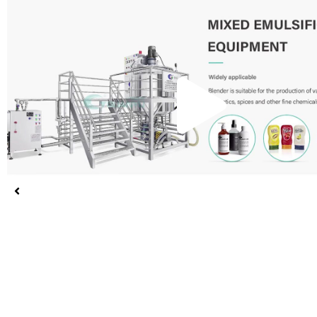
Rep
víd