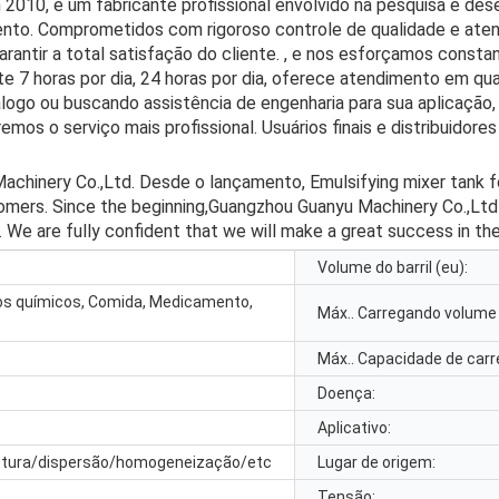
 2010, é um fabricante profissional envolvido na pesquisa e de
ento. Comprometidos com rigoroso controle de qualidade e aten
arantir a total satisfação do cliente. , e nos esforçamos const
nte 7 horas por dia, 24 horas por dia, oferece atendimento em q
álogo ou buscando assistência de engenharia para sua aplicaçã
emos o serviço mais profissional. Usuários finais e distribuid
Machinery Co.,Ltd
. Desde o lançamento,
Emulsifying mixer tank
tomers
.
Since the beginning
,
Guangzhou Guanyu Machinery Co.,Ltd h
.
We are fully confident that we will make a great success in th
Volume do barril (eu):
tos químicos, Comida, Medicamento,
Máx.. Carregando volume 
Máx.. Capacidade de car
Doença:
Aplicativo:
tura/dispersão/homogeneização/etc
Lugar de origem:
Tensão: