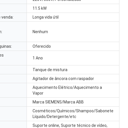
11.5 kW
 venda:
Longa vida útil
m:
Nenhum
quinas:
Oferecido
es
1 Ano
Tanque de mistura
Agitador de âncora com raspador
Aquecimento Elétrico/Aquecimento a
Vapor
Marca SIEMENS/Marca ABB
Cosméticos/Químicos/Shampoo/Sabonete
Líquido/Detergente/etc
Suporte online, Suporte técnico de vídeo,