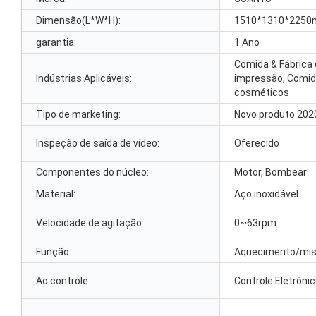
Dimensão(L*W*H):
1510*1310*2250m
garantia:
1 Ano
Comida & Fábrica 
Indústrias Aplicáveis:
impressão, Comida
cosméticos
Tipo de marketing:
Novo produto 202
Inspeção de saída de vídeo:
Oferecido
Componentes do núcleo:
Motor, Bombear
Material:
Aço inoxidável
Velocidade de agitação:
0~63rpm
Função:
Aquecimento/mis
Ao controle:
Controle Eletrôni