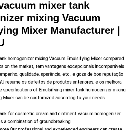
 vacuum mixer tank
nizer mixing Vacuum
ying Mixer Manufacturer
|
U
 tank homogenizer mixing Vacuum Emulsifying Mixer compared
cts on the market
, tem vantagens excepcionais incomparáveis ​​
penho, qualidade, aparência, etc., e goza de boa reputação
U resume os defeitos de produtos anteriores, e os melhora
e specifications of Emulsifying mixer tank homogenizer mixing
g Mixer can be customized according to your needs
.
 tank for cosmetic cream and ointment vacuum homogenizer
es a combination of groundbreaking
smore
,
Our professional and experienced engineers can create