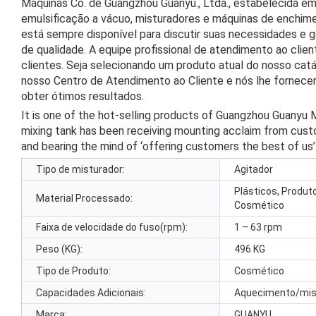
Máquinas Co. de Guangzhou Guanyu., Ltda., estabelecida em
emulsificação a vácuo, misturadores e máquinas de enchim
está sempre disponível para discutir suas necessidades e g
de qualidade. A equipe profissional de atendimento ao clie
clientes. Seja selecionando um produto atual do nosso cat
nosso Centro de Atendimento ao Cliente e nós lhe fornecer
obter ótimos resultados.
It is one of the hot-selling products of Guangzhou Guanyu 
mixing tank has been receiving mounting acclaim from cus
and bearing the mind of ‘offering customers the best of us’
Tipo de misturador:
Agitador
Plásticos, Produ
Material Processado:
Cosmético
Faixa de velocidade do fuso(rpm):
1 – 63 rpm
Peso (KG):
496 KG
Tipo de Produto:
Cosmético
Capacidades Adicionais:
Aquecimento/mis
Marca:
GUANYU