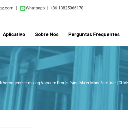
gz.com
丨
Whatsapp:
丨
+86 13825066178
Aplicativo
Sobre Nós
Perguntas Frequentes
nk homogenizer mixing Vacuum Emulsifying Mixer Manufacturer
| GUA