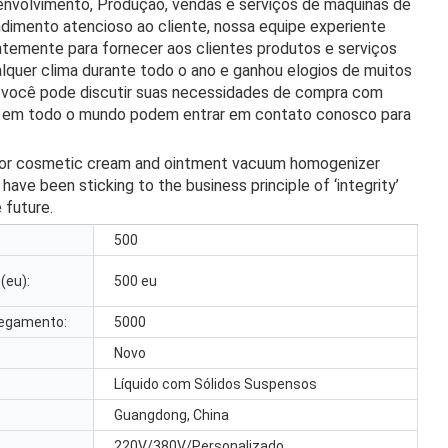
senvolvimento, Produção, vendas e serviços de máquinas de
dimento atencioso ao cliente, nossa equipe experiente
antemente para fornecer aos clientes produtos e serviços
ualquer clima durante todo o ano e ganhou elogios de muitos
o, você pode discutir suas necessidades de compra com
ores em todo o mundo podem entrar em contato conosco para
 for cosmetic cream and ointment vacuum homogenizer
ave been sticking to the business principle of ‘integrity
’
e future
.
500
(eu):
500 eu
regamento:
5000
Novo
Líquido com Sólidos Suspensos
Guangdong, China
220V/380V/Personalizado