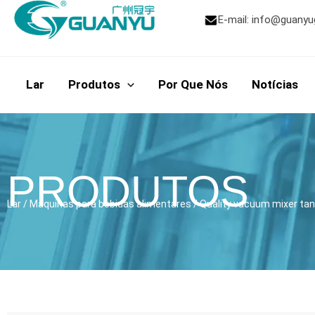
Ir
E-mail:
info@guanyu
para
o
conteúdo
Lar
Produtos
Por Que Nós
Notícias
PRODUTOS
Lar
/
Máquinas para bebidas alimentares
/
Quality vacuum mixer ta