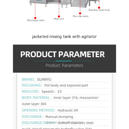
jacketed mixing tank with agitator