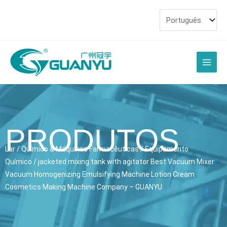
Ir
para
o
conteúdo
Men
princi
PRODUTOS
Lar
/
Químico & Máquinas Farmacêuticas
/
Equipamento
Químico
/
jacketed mixing tank with agitator Best Vacuum Mixer
Vacuum Homogenizing Emulsifying Machine Lotion Cream
Cosmetics Making Machine Company
– GUANYU