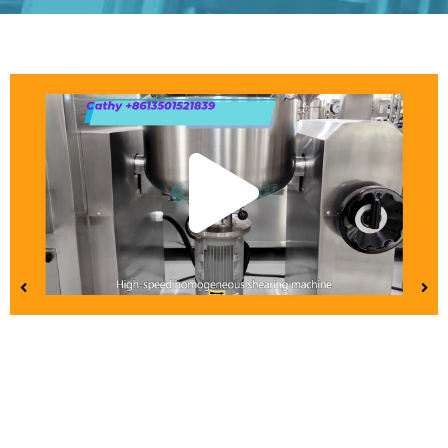
Repr
víde