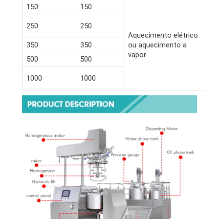
150
150
2.
2.
250
250
2.
Aquecimento elétrico
350
350
ou aquecimento a
3 
vapor
500
500
3.
4.
1000
1000
3.